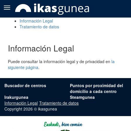
Ikasgunea
Información Legal
Tratamiento de datos
Información Legal
Puede consultar la información legal y de privacidad en
la
siguiente página
.
Buscador de centros
Puntos por proximidad del
domicilio a cada centro
Irakurgunea
Steamgunea
Información Legal
Tratamiento de datos
Copyright 2026 © ikasgunea